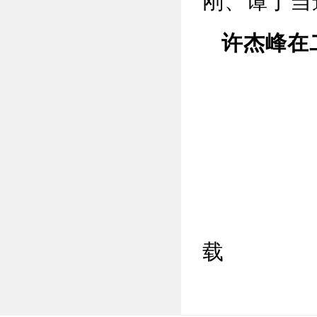
刚、谭丁当
许杰峰在二
龙岩
载